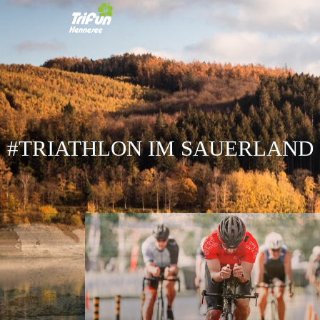
#TRIATHLON IM SAUERLAND