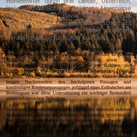
Höhenmeter durch drei Länder; Österreich,
Italien und die Schweiz. Bekannte Alpenpässe
wie Stilfser Joch, Gavia, Mortirolo, Albula
Foscagno, Fluela, Ofenpass und Reschenpass
machen die Strecke zu einer extremen
Herausforderung für Körper und Geist.
Moritz Berghoff wurde während des gesamten Rennens
regelkonform von einem Begleitfahrzeug unterstützt. In diesem
Fahrzeug befanden sich seine Freundin sowie sein
Vereinskamerad Timo Seidel, die ihn im Rahmen der
verpflichtenden Crew-Betreuung während der gesamten Distanz
begleitet, versorgt und mental unterstützt haben. Gerade in den
langen Nachtstunden, den hochalpinen Passagen und
kurzfristigen Routenanpassungen aufgrund eines Erdrutsches am
Berninapass war diese Unterstützung ein wichtiger Bestandteil
seiner erfolgreichen Teilnahme.
Besonders herausfordernd waren zudem die extremen äußeren
Bedingungen während des Rennens. Am Renntag herrschten in
den Alpen ungewöhnlich hohe Temperaturen, teilweise mit
drückender Hitze in den Tälern und intensiver
Sonneneinstrahlung in den Anstiegen. Diese zusätzlichen
Belastungen machten das Race Across the Alps noch selektiver