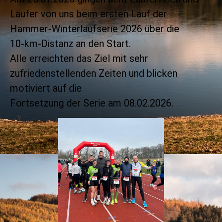
Läufer von uns beim ersten Lauf der
Hammer‑Winterlaufserie 2026 über die
10‑km‑Distanz an den Start.
Alle erreichten das Ziel mit sehr
zufriedenstellenden Zeiten und blicken
motiviert auf die
Fortsetzung der Serie am 08.02.2026.