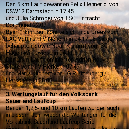
Den 5 km Lauf gewannen Felix Hennerici von
DSW12 Darmstadt in 17:45
und Julia Schröder von TSC Eintracht
Dortmund 22:07.
Beim 1 km Lauf konnte sich Tilda Drees vom
LAC Veltins- TV Neheim in 04:17 als Siegerin
behaupten, sowie Noah Klammt vom SC
Hagen Wildewiese in 04:11.
Den 2 km Lauf dominierten Adrian Rouven
Stute vom TV Flerke in 07:47
und Marla Klippert von LG Plettenberg /
Herscheid in 08:02.
3. Wertungslauf für den Volksbank
Sauerland Laufcup
Bei den 1,2,5- und 10 km Läufen wurden auch
in diesem Jahr wieder die Wertungen für die
Volksbank Sauerland Laufcup Serie
eingerechnet, wo am Jahresende wieder die