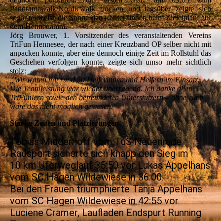
Panoramawalk/Nordicwalk trocken und tagsüber zeigte sich
sogar teilweise die Sonne den Läufer*innen beim Zieleinlauf auf
dem Hennedamm.
Jörg Brouwer, 1. Vorsitzender des veranstaltenden Vereins
TriFun Hennesee, der nach einer Kreuzband OP selber nicht mit
anpacken konnte, aber eine dennoch einige Zeit im Rollstuhl das
Geschehen verfolgen konnte, zeigte sich umso mehr sichtlich
stolz:
„Wir waren mit rund 50 Helferinnen und Helfern im Einsatz.
Die Teamleistung war wieder überragend. Ich danke allen
TriFunlern sowie den befreundeten Unterstützern – ohne euch
wäre das nicht möglich gewesen.“
Starke Zeiten und Platzierungen
Tobias Midderhoff vom TuS Neuenrade
Radsport sicherte sich knapp den Sieg im
10 km Uferweglauf 35:50 vor Lukas Appelhans
vom SC Hagen Wildewiese in 36:00.
Bei den Frauen triumphierte Tanja Appelhans
vom SC Hagen Wildewiese in 42:55 vor
Luciene Cramer, Laufladen Endspurt Running