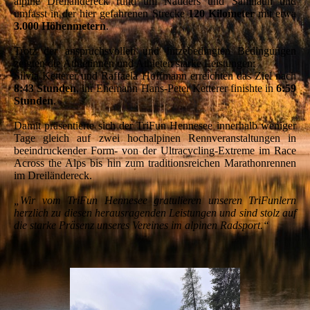
alpine Dreiländereck rund um Nauders und Samnaun und
umfasst in der hier gefahrenen Strecke
120 Kilometer
mit etwa
3.000 Höhenmetern
.
Trotz der anspruchsvollen und hitzebedingten Bedingungen
zeigten die Athletinnen und Athleten starke Leistungen:
Silvia Ketterer und Raffaela Hoffmann erreichten das Ziel nach
8:43 Stunden
, ihr Ehemann Hans-Peter Ketterer finishte in
6:59
Stunden
.
Damit präsentierte sich der TriFun Hennesee innerhalb weniger
Tage gleich auf zwei hochalpinen Rennveranstaltungen in
beeindruckender Form- von der Ultracycling-Extreme im Race
Across the Alps bis hin zum traditionsreichen Marathonrennen
im Dreiländereck.
„Wir vom TriFun Hennesee gratulieren unseren TriFunlern
herzlich zu diesen herausragenden Leistungen und sind stolz auf
die starke Präsenz unseres Vereines im alpinen Radsport.“