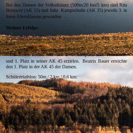
Bei den Damen der Volksdistanz (500m/20 km/5 km) sind Rita
Brouwer (AK 55) und Julia Kampschulte (AK 35) jeweils 3. in
ihren Altersklassen geworden .
Weitere Erfolge:
Schnuppertriathlon: 200m Schwimmen/ 10 km Rad/ 1,7 km
Lauf:
Tim Bauer konnte hier den 2. Gesamtplatz aller Teilnehmer
und 1. Platz in seiner AK 45 erzielen. Beatrix Bauer erreichte
den 1. Platz in der AK 45 der Damen.
Schülertriathlon: 50m / 2 km / 0,6 km:
Mit insgesamt 6 jungen TriFunlern in den Jahrgängen 2014-
2016 hatten auch die “TriFun Kids” einen erfolgreichen ersten
Triathlon.
Bei den TriFun Kids gab es mit Emma Bauer eine tolle
Überraschung, die bei ihrem ersten Schülertriathlon den 3.
Gesamtplatz und den 3. AK Platz in 12:36 Min erzielen konnte.
“Hier zeigt sich unsere Aufbauarbeit bei unserer Kindergruppe