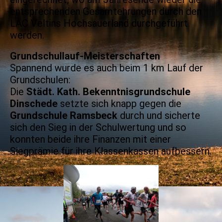
entsprechenden Gesamtehrungen durch den
LAC Veltins Hochsauerland durchgeführt
werden.
Grundschullauf-Meisterschaften
Spannend wurde es auch beim 1 km Lauf der
Grundschulen:
Die
Städt. Kath. Bekenntnisgrundschule
Dinschede
setzte sich knapp gegen die
Grundschule Ramsbeck
durch und sicherte
sich den Sieg in der Schulwertung und so
konnten beide ihre Finanzen mit einer
Siegprämie für ihre Klassenkassen aufbessern.