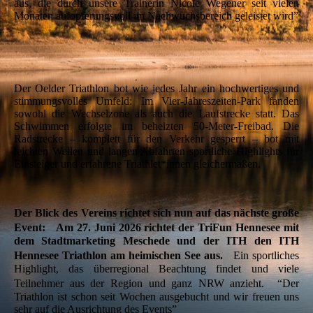
aus, die durch unsere Trainerin Nicole Wegener seit vielen
Monaten aufopferungsvoll im Nachwuchsbereich geleistet wird”
Der Oelder Triathlon bot wie jedes Jahr ein hochwertiges und
stimmungsvolles Umfeld: Im Vier-Jahreszeiten-Park fanden
sowohl die Wechselzone als auch die Laufstrecke statt. Das
Schwimmen erfolgte im beheizten 50-Meter-Freibad. Die
Radstrecke – komplett für den Verkehr gesperrt – bot mit
leichten Wellen und langen Abfahrten sportliche Highlights für
Einsteiger und erfahrene Triathlet*innen gleichermaßen.
Der Blick des Vereins richtet sich nun auf das nächste große
Event: Am 27. Juni 2026 richtet der TriFun Hennesee mit
dem Stadtmarketing Meschede und der ITH den ITH
Hennesee Triathlon am heimischen See aus.
Ein sportliches
Highlight, das überregional Beachtung findet und viele
Teilnehmer aus der Region und ganz NRW anzieht. “Der
Triathlon ist schon seit Wochen ausgebucht und wir freuen uns
sehr auf die Ausrichtung des Events”