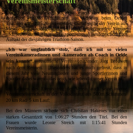
Vereinsmeisterschaft
Der TriFun Hennesee war mit einem beeindruckendem
Aufgebot von 33 Athletinnen und Athleten beim Oelder
Triathlon am 30.05.26 angemeldet. Damit stellte der Verein aus
Meschede das größte Starterfeld aller teilnehmenden Vereine
und setzte damit ein starkes sportliches Ausrufezeichen zum
Auftakt der diesjährigen Triathlon-Saison.
„Ich war unglaublich stolz, dass ich mit so vielen
Vereinskameradinnen und -kameraden als Coach in Oelde
sein konnte“
, resümierte Vereinsvorsitzender Jörg Brouwer
nach dem Rennen. „Besonders hat es mich gefreut, dass in
diesem Jahr viele Neumitglieder und junge Sportlerinnen und
Sportler dabei waren – das zeigt, wie lebendig unser Verein ist.“
Im Rahmen des Events trug der Verein auch seine interne
Vereinsmeisterschaft in der Volksdistanz aus 500m Schimmen/
20 km Rad/ 5 km Lauf:
Bei den Männern sicherte sich Christian Hakenes mit einer
starken Gesamtzeit von 1:06:27 Stunden den Titel. Bei den
Frauen wurde Leonie Streich mit 1:15:41 Stunden
Vereinsmeisterin.