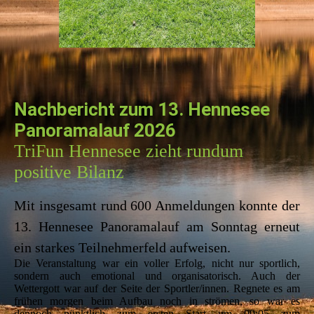
Nachbericht zum 13. Hennesee
Panoramalauf 2026
TriFun Hennesee zieht rundum
positive Bilanz
Mit insgesamt rund 600 Anmeldungen konnte der
13. Hennesee Panoramalauf am Sonntag erneut
ein starkes Teilnehmerfeld aufweisen.
Die Veranstaltung war ein voller Erfolg, nicht nur sportlich,
sondern auch emotional und organisatorisch. Auch der
Wettergott war auf der Seite der Sportler/innen. Regnete es am
frühen morgen beim Aufbau noch in strömen, so war es
dennoch pünktlich zum ersten Start um 09:05 zum