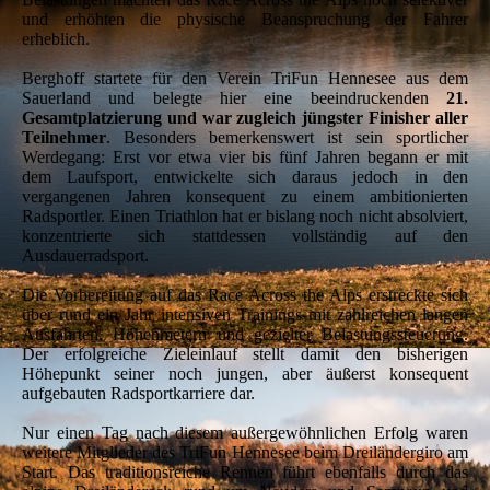
und erhöhten die physische Beanspruchung der Fahrer
erheblich.
Berghoff startete für den Verein TriFun Hennesee aus dem
Sauerland und belegte hier eine beeindruckenden
21.
Gesamtplatzierung und war zugleich jüngster Finisher aller
Teilnehmer
. Besonders bemerkenswert ist sein sportlicher
Werdegang: Erst vor etwa vier bis fünf Jahren begann er mit
dem Laufsport, entwickelte sich daraus jedoch in den
vergangenen Jahren konsequent zu einem ambitionierten
Radsportler. Einen Triathlon hat er bislang noch nicht absolviert,
konzentrierte sich stattdessen vollständig auf den
Ausdauerradsport.
Die Vorbereitung auf das Race Across the Alps erstreckte sich
über rund ein Jahr intensiven Trainings mit zahlreichen langen
Ausfahrten, Höhenmetern und gezielter Belastungssteuerung.
Der erfolgreiche Zieleinlauf stellt damit den bisherigen
Höhepunkt seiner noch jungen, aber äußerst konsequent
aufgebauten Radsportkarriere dar.
Nur einen Tag nach diesem außergewöhnlichen Erfolg waren
weitere Mitglieder des TriFun Hennesee beim Dreiländergiro am
Start. Das traditionsreiche Rennen führt ebenfalls durch das