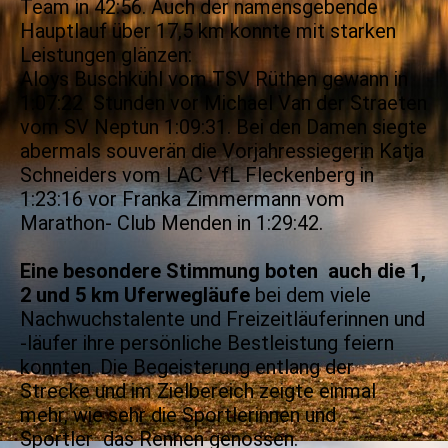
Team in 42:56. Auch der namensgebende
Hauptlauf über 17,5 km konnte mit starken
Leistungen glänzen:
Aloys Buschkühl vom TSV Rüthen gewann in
1:07:22 Stunden vor Michael Van der Straeten
vom SV Neptun 1:09:31. Bei den Damen siegte
abermals souverän die Vorjahressiegerin Katja
Schneiders vom LAC VfL Fleckenberg in
1:23:16 vor Franka Zimmermann vom
Marathon- Club Menden in 1:29:42.
Eine besondere Stimmung boten auch die 1,
2 und 5 km Uferwegläufe
bei dem viele
Nachwuchstalente und Freizeitläuferinnen und
-läufer ihre persönliche Bestleistung feiern
konnten. Die Begeisterung entlang der
Strecke und im Zielbereich zeigte einmal
mehr, wie sehr die Sportlerinnen und
Sportler das Rennen genossen.