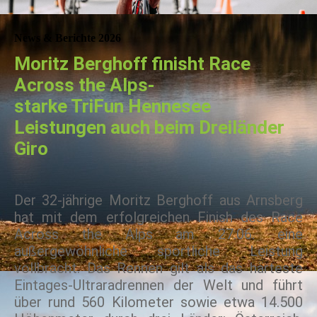
News & Berichte 2026
Moritz Berghoff finisht Race
Across the Alps-
starke TriFun Hennesee
Leistungen auch beim Dreiländer
Giro
Der 32-jährige Moritz Berghoff aus Arnsberg
hat mit dem erfolgreichen Finish des Race
Across the Alps am 27.06. eine
außergewöhnliche sportliche Leistung
vollbracht. Das Rennen gilt als das härteste
Eintages-Ultraradrennen der Welt und führt
über rund 560 Kilometer sowie etwa 14.500