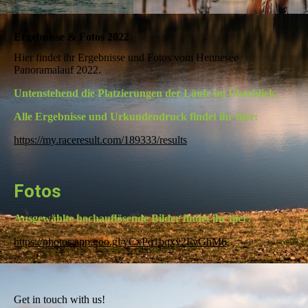
Ergebnisse & Fotos 2022
Hier findet ihr Ergebnisse und Fotos vom Hennesee
Panoramalauf 2022.
Untenstehend die Platzierungen der Läufe im Überblick.
Alle Ergebnisse und Urkundendruck findet ihr hier:
https://my.raceresult.com/189333/results
Fotos
Ausgewählte hochauflösende Bilder findet ihr hier:
https://photos.app.goo.gl/yCxPq1bqxy2FvGhM6
Get in touch with us!